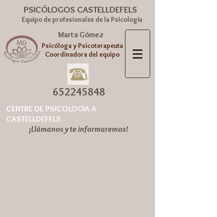
PSICÓLOGOS CASTELLDEFELS
Equipo de profesionales de la Psicología
Marta Gómez
Psicóloga y Psicoterapeuta
Coordinadora del equipo
652245848
CENTRE DE PSICOLOGIA A
CASTELLDEFELS
¡Llámanos y te informaremos!