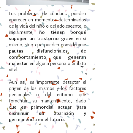
Los problemas de conducta pueden
aparecer en momentos determinados
de la vida del niño o del adolescente, e
inicialmente,
no tienen porqué
suponer un trastorno grave
en sí
mismo, sino que pueden considerarse
pautas disfuncionales de
comportamiento que generan
malestar
en alguna persona o ámbito
vital.
A
un así, es importante detectar el
origen de los mismos y los factores
personales o del entorno que
fomentan su mantenimiento, dado
que
es primordial actuar para
disminuir su aparición y
permanencia en el futuro
.