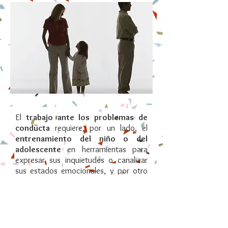
El
trabajo ante los problemas de
conducta
requiere, por un lado, el
entrenamiento del niño o del
adolescente
en herramientas para
expresar sus inquietudes o canalizar
sus estados emocionales, y por otro
lado, el
asesoramiento a padres y
educadores
para acompañar al joven
en su aprendizaje y saber gestionar el
malestar derivado de estas
problemáticas, dado que el entorno