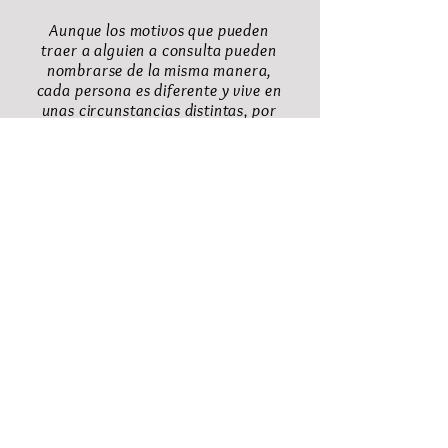
Aunque los motivos que pueden
traer a alguien a consulta pueden
nombrarse de la misma manera,
cada persona es diferente y vive en
unas circunstancias distintas, por
ello, cada proceso de terapia se
realiza de forma personalizada,
cuidando mucho el diseño a partir
de quién eres, qué necesitas, y
cuales son tus circunstancias.
PSICOLOGOS EN
CASTELLDEFELS PARA EL
TRATAMIENTO DE LA
ANSIEDAD.
Especialistas en
tratamientos psicológicos
del Estrés y la Ansiedad