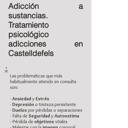
Adicción a
sustancias.
Tratamiento
psicológico
adicciones en
Castelldefels
Las problemáticas que más
habitualmente atiendo en consulta
son:
-
Ansiedad
y
Estrés
-
Depresión
o tristeza persistente
-
Duelos
por pérdidas o separaciones
- Falta de
Seguridad
y
Autoestima
- Pérdida de
objetivos
vitales
- Malestar con la
imagen
corporal