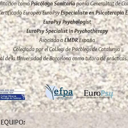
ilitación como
Psicóloga Sanitaria
por la Generalitat de Ca
Certificado Europeo EuroPsy
Especialista en Psicoterapia 
EuroPsy Psychologist
EuroPsy Specialist in Psychotherapy
Asociada a
EMDR
España
Colegiada por el Col.legi de Psicòlegs de Catalunya
l de la Universidad de Barcelona como tutora de prácticas
 EQUIPO
: