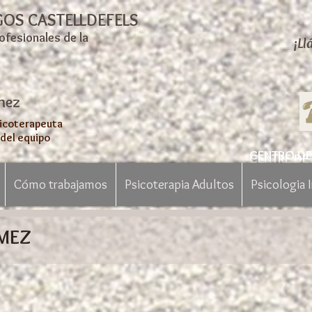
GOS CASTELLDEFELS
ofesionales de la
¡Ll
mez
sicoterapeuta
del equipo
CENTRO DE
CENTRE DE
Cómo trabajamos
Psicoterapia Adultos
Psicologia 
MEZ