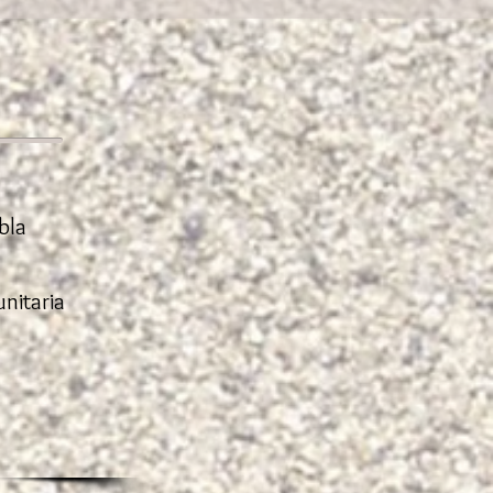
bla
nitaria