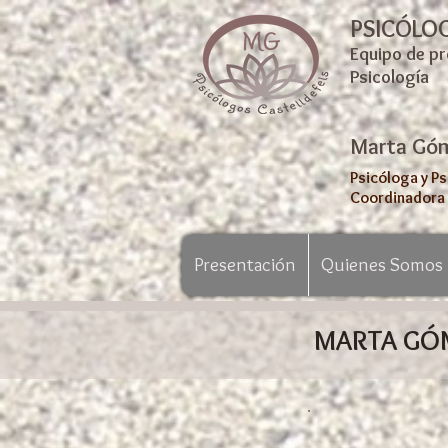
PSICÓLO
Equipo de pr
Psicología
Marta Gó
Psicóloga y P
Coordinadora 
Presentación
Quienes Somos
MARTA GÓ