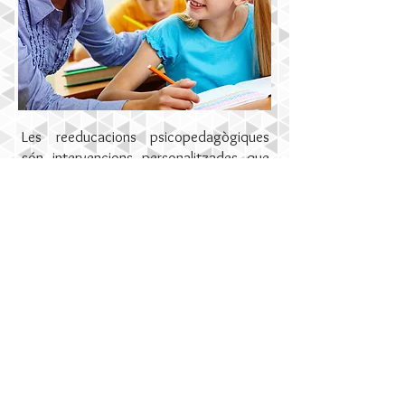
Les reeducacions psicopedagògiques
són intervencions personalitzades que
tenen com a objectiu treballar al voltant
de les dificultats que interfereixen en
l'àmbit acadèmic.
En elles, es treballa per reduir els
comportaments o conductes poc
adequats o que interfereixen en el
procés d'aprenentatge, promovent les
actituds i tècniques que ajudin al seu
correcte desenvolupament.
Alguns dels diagnòstics en que la